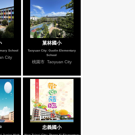
小
菓林國小
rimary School
Taoyuan City: Guolin Elementary
School
 City
桃園市 Taoyuan City
中
忠義國小
ui Junior High
New Taipei City: Zhong-Yi Elementary