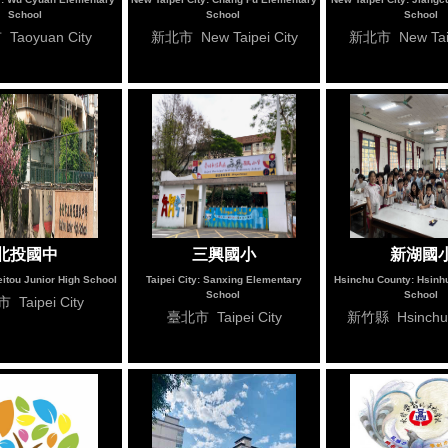
School
School
School
Taoyuan City
新北市 New Taipei City
新北市 New Taip
北投國中
三興國小
新湖國
Beitou Junior High School
Taipei City: Sanxing Elementary
Hsinchu County: Hsinh
School
School
Taipei City
臺北市 Taipei City
新竹縣 Hsinchu 