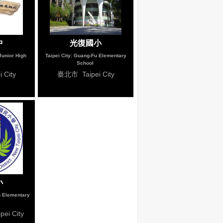
中
光復國小
 Junior High
Taipei City: Guang-Fu Elementary
School
 City
臺北市 Taipei City
小
n Elementary
ei City