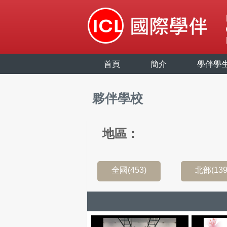
首頁
簡介
學伴學
夥伴學校
地區：
全國(453)
北部(139