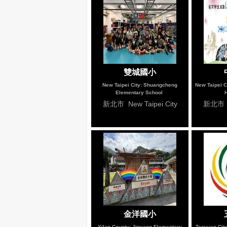
雙城國小
New Taipei City: Shuangcheng
New Taipei C
Elementary School
新北市 New Taipei City
新北市 Ne
金洋國小
Yilan County: Jinyang Elementary
Taoyuan Cit