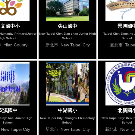
人文國中小
尖山國中
景興國
 Humanity Primary/Junior
New Taipei City: Jian-shan Junior High
Taipei City: Jingxing
High School
School
School
Yilan County
新北市 New Taipei City
臺北市 Taipei
安溪國中
中湖國小
北新國
City: Ansi Junior High
New Taipei City: Zhonghu Elementary
New Taipei City: Beixi
School
School
School
w Taipei City
新北市 New Taipei City
新北市 New Taip