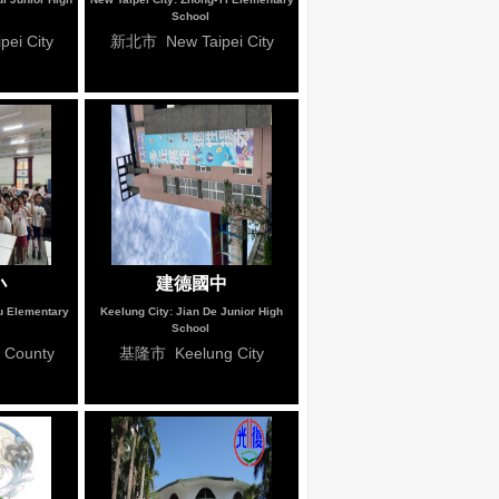
School
ei City
新北市 New Taipei City
小
建德國中
u Elementary
Keelung City: Jian De Junior High
School
County
基隆市 Keelung City