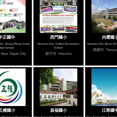
中正國中
西門國小
內壢國
ity: Zhong Zheng Junior
Hsinchu City: Xi-Men Elementary
Taoyuan City: Nei-Li P
High School
School
桃園市 Taoyuan
w Taipei City
新竹市 Hsinchu
五權國小
昌福國小
江翠國
y: Wu Cyuan Elementary
New Taipei City: Chang Fu Elementary
New Taipei City: Jiangc