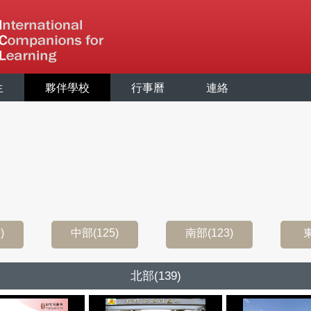
生
夥伴學校
行事曆
連絡
)
中部(125)
南部(123)
東
北部(139)