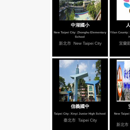
中湖國小
New Taipei City: Zhonghu Elementary
Yilan County:
School
新北市 New Taipei City
宜蘭縣 
信義國中
Taipei City: Xinyi Junior High School
New Taipei 
臺北市 Taipei City
新北市 Ne