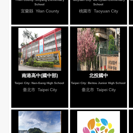
School
School
宜蘭縣 Yilan County
桃園市 Taoyuan City
南港高中(國中部)
北投國中
Taipei City: Nan-Gang High School
Taipei City: Beitou Junior High School
臺北市 Taipei City
臺北市 Taipei City