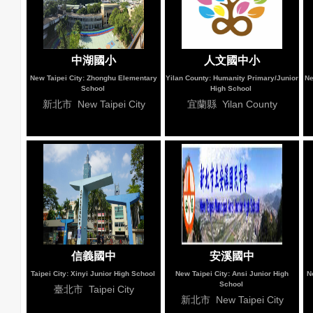
中湖國小
人文國中小
New Taipei City: Zhonghu Elementary
Yilan County: Humanity Primary/Junior
Ne
School
High School
新北市 New Taipei City
宜蘭縣 Yilan County
信義國中
安溪國中
Taipei City: Xinyi Junior High School
New Taipei City: Ansi Junior High
N
School
臺北市 Taipei City
新北市 New Taipei City