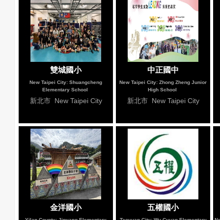
雙城國小
中正國中
New Taipei City: Shuangcheng
New Taipei City: Zhong Zheng Junior
Elementary School
High School
新北市 New Taipei City
新北市 New Taipei City
金洋國小
五權國小
Yilan County: Jinyang Elementary
Taoyuan City: Wu Cyuan Elementary
Ne