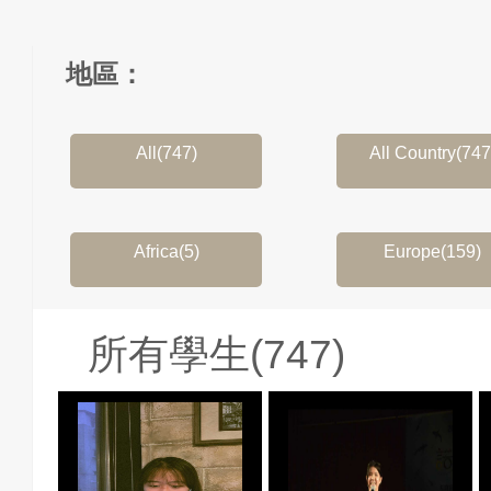
地區：
All(747)
All Country(747
Africa(5)
Europe(159)
所有學生(747)