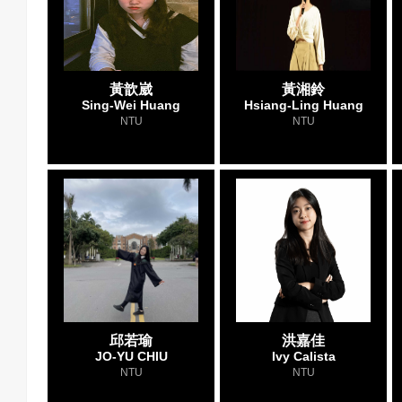
黃歆崴
黃湘鈴
Sing-Wei Huang
Hsiang-Ling Huang
NTU
NTU
邱若瑜
洪嘉佳
JO-YU CHIU
Ivy Calista
NTU
NTU