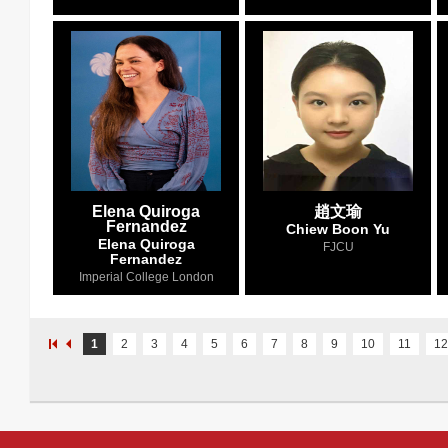
Elena Quiroga
趙文瑜
Fernandez
Chiew Boon Yu
Elena Quiroga
FJCU
Fernandez
Imperial College London
1
2
3
4
5
6
7
8
9
10
11
12