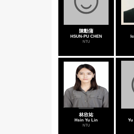
陳勳蒲
HSUN-PU CHEN
I
NTU
林欣祐
Hsin Yu Lin
Yu
NTU