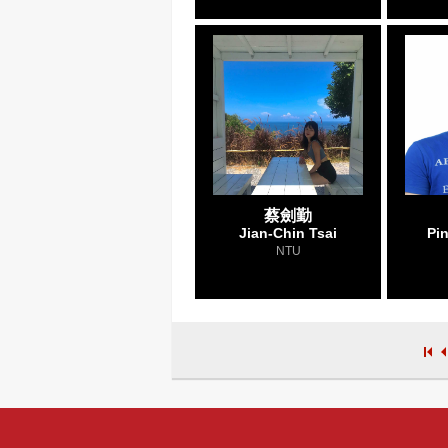
蔡劍勤
Jian-Chin Tsai
Pi
NTU