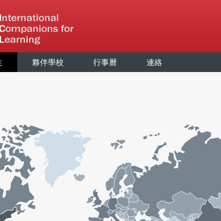
生
夥伴學校
行事曆
連絡