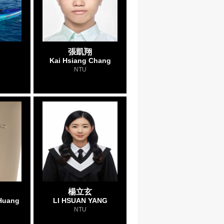
張凱翔
Kai Hsiang Chang
NTU
楊立玄
Huang
LI HSUAN YANG
NTU