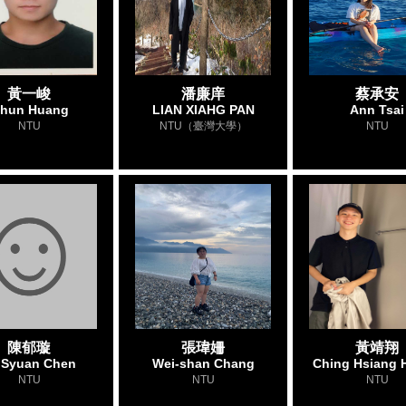
黃一峻
潘廉庠
蔡承安
chun Huang
LIAN XIAHG PAN
Ann Tsai
NTU
NTU（臺灣大學）
NTU
陳郁璇
張瑋姍
黃靖翔
 Syuan Chen
Wei-shan Chang
Ching Hsiang 
NTU
NTU
NTU