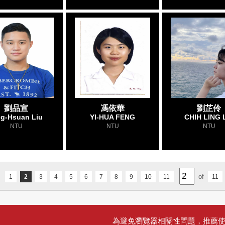
劉品宣
馮依華
劉芷伶
ng-Hsuan Liu
YI-HUA FENG
CHIH LING 
NTU
NTU
NTU
of
1
2
3
4
5
6
7
8
9
10
11
11
為避免瀏覽器相關性問題，推薦使用 Goo