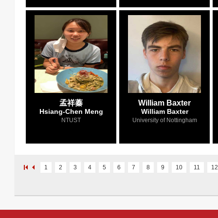
孟祥蓁
William Baxter
Hsiang-Chen Meng
William Baxter
NTUST
University of Nottingham
1
2
3
4
5
6
7
8
9
10
11
12