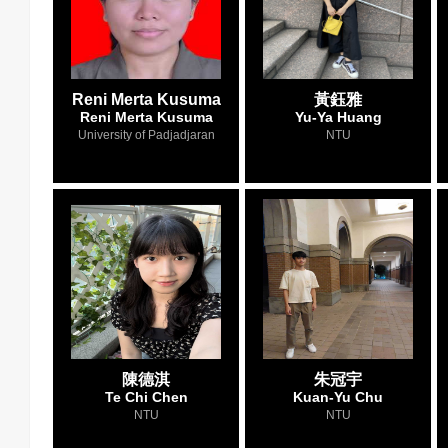
Reni Merta Kusuma
黃鈺雅
Reni Merta Kusuma
Yu-Ya Huang
University of Padjadjaran
NTU
陳德淇
朱冠宇
Te Chi Chen
Kuan-Yu Chu
NTU
NTU