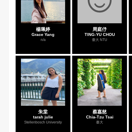
楊珮婷
周庭伃
Grace Yang
TING-YU CHOU
n/a
臺大 NTU
朱棠
蔡嘉慈
tarah julie
Chia-Tzu Tsai
Stellenbosch University
臺大