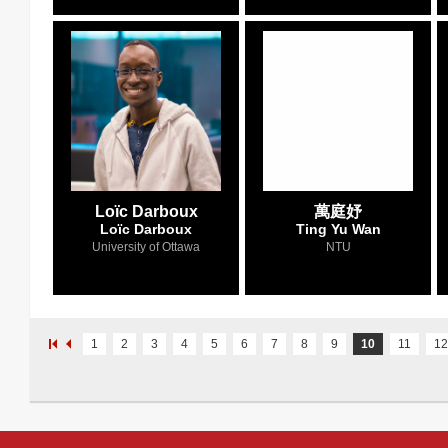
Loïc Darboux
萬庭妤
Loïc Darboux
Ting Yu Wan
University of Ottawa
NTU
1
2
3
4
5
6
7
8
9
10
11
12