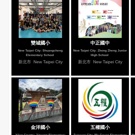
雙城國小
中正國中
New Taipei City: Shuangcheng
New Taipei City: Zhong Zheng Junior
Elementary School
High School
新北市 New Taipei City
新北市 New Taipei City
金洋國小
五權國小
Yilan County: Jinyang Elementary
Taoyuan City: Wu Cyuan Elementary
Ne