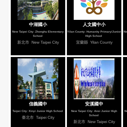
中湖國小
人文國中小
New Taipei City: Zhonghu Elementary
Yilan County: Humanity Primary/Junior
Ne
School
High School
新北市 New Taipei City
宜蘭縣 Yilan County
信義國中
安溪國中
Taipei City: Xinyi Junior High School
New Taipei City: Ansi Junior High
N
School
臺北市 Taipei City
新北市 New Taipei City