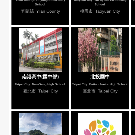
School
School
宜蘭縣 Yilan County
桃園市 Taoyuan City
南港高中(國中部)
北投國中
Taipei City: Nan-Gang High School
Taipei City: Beitou Junior High School
臺北市 Taipei City
臺北市 Taipei City