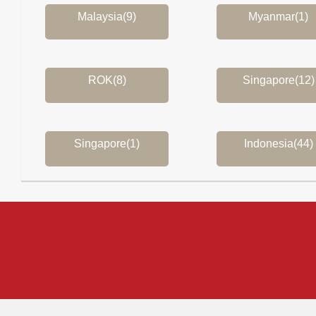
Malaysia(9)
Myanmar(1)
ROK(8)
Singapore(12)
Singapore(1)
Indonesia(44)