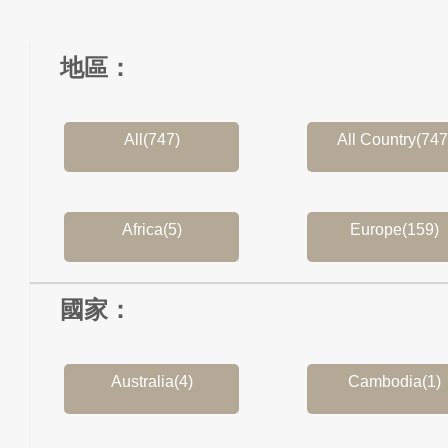
地區：
All(747)
All Country(747
Africa(5)
Europe(159)
國家：
Australia(4)
Cambodia(1)