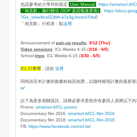
也請參考給大學伴的規定
User Manual
:
https://smarturl.it
「相見歡」施行辦法 (SOP 及回報進度表)
https://docs.go
7Ge_svheNcs0ZjWh-k7e3g-fnchUiTAoE
「相見歡」行程表：點
這裡
Announcement of
pair-up results
:
3/12 (Thu)
Video sessions
: ICL Weeks 4-15 (
3/16 - 6/5
)
School
trips
: ICL Weeks 6-15 (
3/30 - 6/5
)
ICL 行事曆
：請按
這裡
同時請至本計畫的臉書粉絲頁按讚，以隨時檢視計畫的最新發
w/
以下為更多相關資訊，請務必要求貴校所有參與人員將以下內
Promo:
smarturl.it/ICL-promo
Documentary film 2016:
smarturl.it/ICL-film-2016
Documentary film 2018:
smarturl.it/ICL-film-2018
FB:
https://www.facebook.com/icl.tw/