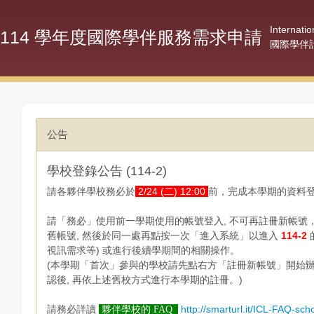
Internati
114 學年度國際學伴服務需求申請
國際學伴
公告
學校登錄公告 (114-2)
請各夥伴學校務必於
2/24 (二) 12:00
前，完成本學期的資料
請「務必」使用前一學期使用的帳號登入, 不可再註冊新帳號
舊帳號, 然後於同一處再點按一次「進入系統」以進入
114-2
視訊需求等) 或進行後續學期間的相關操作。
(本學期「首次」參與的學校請先點右方「註冊新帳號」開始辦理，
認後, 再依上述舊校方式進行本學期的註冊。)
請務必詳讀
http://smarturl.it/ICL-FAQ-sch
夥伴學校的 FAQ