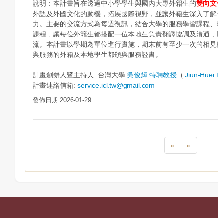
說明：本計畫旨在透過中小學學生與國內大專外籍生的
雙向文
外語及外國文化的動機，拓展國際視野，並讓外籍生深
入了解
力。主要的交流方式為每
週視訊，結合大學的服務學習課程、
課程，讓每位外籍生都搭配一位本地生負責翻譯協調及溝通，
流。本計畫以學期為單位進行實
施，期末前有至少一次的相見
與
服務的外籍及本地學生都頒與服務證書。
計畫創辦人暨主持人: 台灣大學
吳俊輝 特聘教授
(
Jiun-Huei 
計畫連絡信箱:
service.icl.tw@gmail.com
發佈日期 2026-01-29
«
»