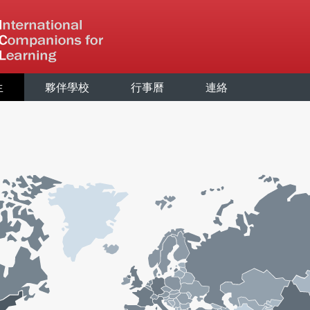
生
夥伴學校
行事曆
連絡