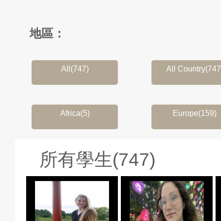
地區：
All(747)
All Country(747
Africa(5)
Europe(159)
所有學生(747)