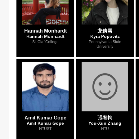
Hannah Monhardt
龙倩雪
Hannah Monhardt
Kyra Popovitz
St. Olaf College
Pennsylvania State
University
Amit Kumar Gope
張宥㡄
Amit Kumar Gope
You-Xun Zhang
NTUST
NTU