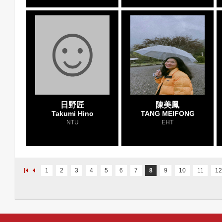
日野匠
陳美鳳
Takumi Hino
TANG MEIFONG
NTU
EHT
1
2
3
4
5
6
7
8
9
10
11
12