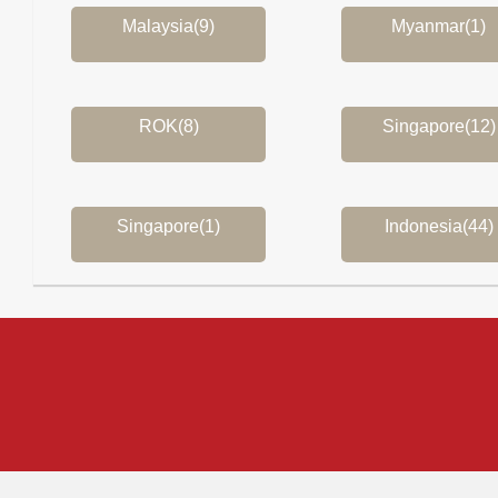
Malaysia(9)
Myanmar(1)
ROK(8)
Singapore(12)
Singapore(1)
Indonesia(44)