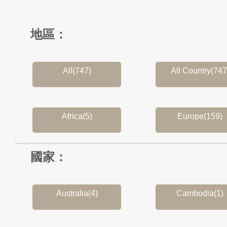
地區：
All(747)
All Country(747
Africa(5)
Europe(159)
國家：
Australia(4)
Cambodia(1)