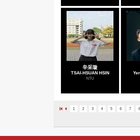
辛采璇
TSAI-HSUAN HSIN
Ye
NTU
1
2
3
4
5
6
7