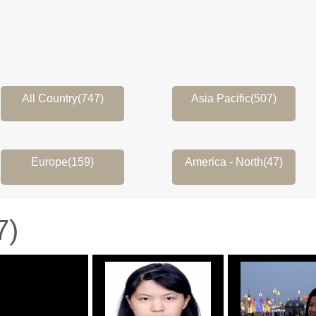
All Country(747)
Asia Pacific(507)
Europe(159)
America - North(47)
)