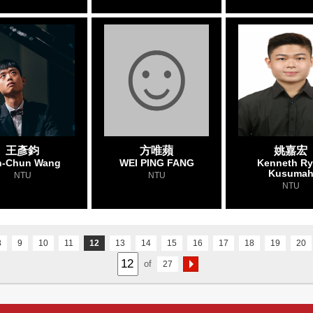
王彥鈞
方唯蘋
姚嘉宏
n-Chun Wang
WEI PING FANG
Kenneth R
Kusuma
NTU
NTU
NTU
8
9
10
11
12
13
14
15
16
17
18
19
20
of
27