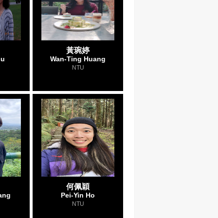
黃琬婷
su
Wan-Ting Huang
NTU
何佩穎
ang
Pei-Yin Ho
NTU