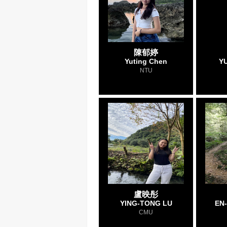
陳郁婷
Yuting Chen
YU
NTU
盧映彤
YING-TONG LU
EN
CMU