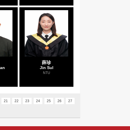
薛珍
yan
Jin Sul
h
NTU
21
22
23
24
25
26
27